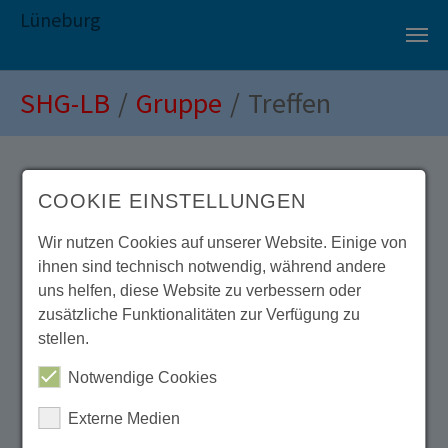
Lüneburg
Zum Hauptinhalt springen
Sie sind hier:
SHG-LB
Gruppe
Treffen
Einladung
COOKIE EINSTELLUNGEN
Wir nutzen Cookies auf unserer Website. Einige von
ihnen sind technisch notwendig, während andere
zum Treffen der Prostatakrebs
uns helfen, diese Website zu verbessern oder
Selbsthilfegruppe Lüneburg
zusätzliche Funktionalitäten zur Verfügung zu
stellen.
Wir treffen uns jeden 3. Freitag im Monat von
Notwendige Cookies
18:00 bis 19:30 Uhr
Externe Medien
NEU!!!!